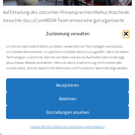
Auf Einladung des Jobcenter-Pressesprechers Markus Waschinski
besuchte das LoComMEDIA-Team erneut eine gut organisierte
Weiterbildungsmesse des Jobcenters Bonn. Rund 500 Kund/-
Zustimmung verwalten
innen des Jobcenters hatten die Möglichkeit, mit 22 Trägern der
beruflichen Weiterbildung ins Gespräch zu kommen. Und Thomas
Um dir ein optimales Erlebnis zu bieten, verwenden wir Technologien wie Cookies,
um Geräteinformationen zu speichern und/oder darauf zuzugreifen. Wenn du diesen
Dogen kam ins Gespräch mit dem strategischen Bereichsleiter
Technologien zustimmst, können wir Daten wie das Surfverhalten oder eindeutige
Markt und Integration des Bonner Jobcenters, Wolfgang Haacke.
IDs auf dieser Website verarbeiten. Wenn du deine Zustimmung nicht erteilst oder
zurückziehst, können bestimmte Merkmale und Funktionen beeinträchtigt werden.
Wie er über die „Entweder-oder-Diskussion“ zu Vermittlung oder
Weiterbildung denkt, welche Schwerpunkte er seit gut einem
Akzeptieren
Jahr bei seiner Bereichsleitung setzt und warum Qualifizierung
weiterhin der erfolgreichste Weg in den Arbeitsmarkt ist; dies und
Ablehnen
mehr erläutert Wolfgang Haacke im Gespräch mit Thomas Dogen.
Einstellungen ansehen
Alle Rechte vorbehalten
Cookie-Richtlinie
Datenschutzerklärung
Impressum