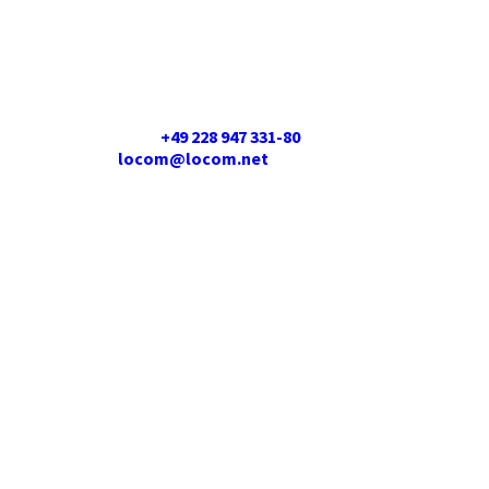
Sie möchten Meinungsmacher/-in
werden?
Dann werden Sie Teil der LoCom-
Familie!!!
Rufen Sie an
+49 228 947 331-80
oder schreiben
Sie uns
locom@locom.net