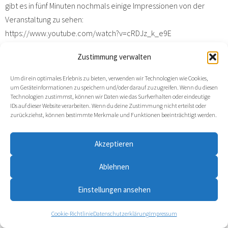
gibt es in fünf Minuten nochmals einige Impressionen von der
Veranstaltung zu sehen:
https://www.youtube.com/watch?v=cRDJz_k_e9E
Wer sich die gesamte Wahlarena nochmals anschauen möchte,
Zustimmung verwalten
klickt einfach hier:
Um dir ein optimales Erlebnis zu bieten, verwenden wir Technologien wie Cookies,
https://www.youtube.com/live/JFUp-rEc9bk
um Geräteinformationen zu speichern und/oder darauf zuzugreifen. Wenn du diesen
Technologien zustimmst, können wir Daten wie das Surfverhalten oder eindeutige
Und am Sonntagsabend wissen wir dann alle, wie die
IDs auf dieser Website verarbeiten. Wenn du deine Zustimmung nicht erteilst oder
zurückziehst, können bestimmte Merkmale und Funktionen beeinträchtigt werden.
Wahlergebnisse ausschauen und wie es voraussichtlich politisch in
Deutschland weitergehen wird.
Akzeptieren
Alle Rechte vorbehalten
Ablehnen
Einstellungen ansehen
Cookie-Richtlinie
Datenschutzerklärung
Impressum