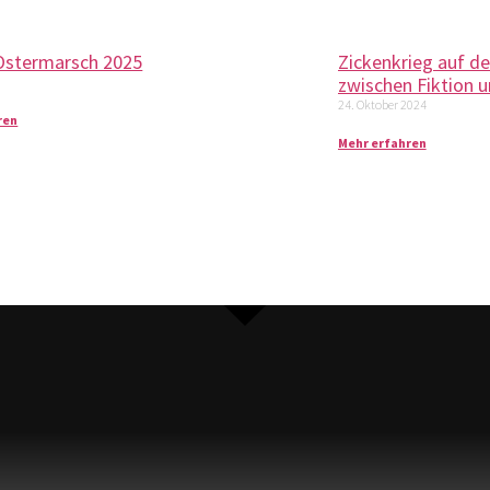
Ostermarsch 2025
Zickenkrieg auf d
zwischen Fiktion 
5
24. Oktober 2024
ren
Mehr erfahren