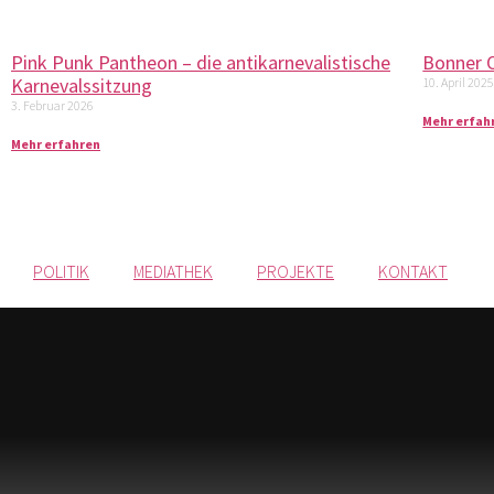
Pink Punk Pantheon – die antikarnevalistische
Bonner 
Karnevalssitzung
10. April 202
3. Februar 2026
Mehr erfah
Mehr erfahren
POLITIK
MEDIATHEK
PROJEKTE
KONTAKT