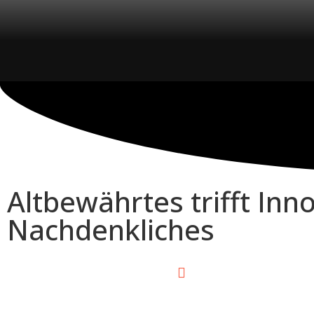
Altbewährtes trifft Inn
Nachdenkliches
0:00
/
0:00