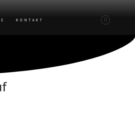
TE
KONTAKT
uf