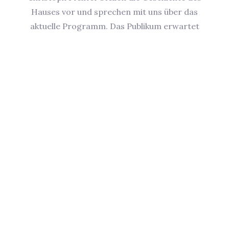
Hauses vor und sprechen mit uns über das
aktuelle Programm. Das Publikum erwartet
nicht nur klassisches Kabarett von Karl Valentin
und Arthur Schnitzler, sondern auch neue
Absurditäten von Anja Martin und mit dem
“Tannenbuschtango” eine Eigenproduktion aus
dem Blauen Haus selbst.
Den ausführlichen Sommerspielplan des Blauen
Hauses in Bonn finden Sie hier:
https://www.dasblauehaus.eu/