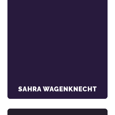
SAHRA WAGENKNECHT
Sahra Wagenknecht im
Bundestagswahlkampf 2021
MEHR ERFAHREN
SAHRA WAGENKNECHT