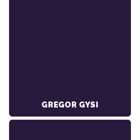
GREGOR GYSI
Gregor Gysi im Europawahlkampf 2024
MEHR ERFAHREN
GREGOR GYSI