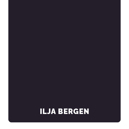
ILJA BERGEN
Ilja Bergen im Studiogespräch zur
Bundestagswahlkampf 2021
MEHR ERFAHREN
ILJA BERGEN